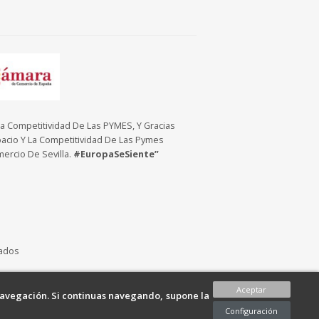
Competitividad De Las PYMES, Y Gracias
pacio Y La Competitividad De Las Pymes
ercio De Sevilla.
#EuropaSeSiente”
vados
Aceptar
 navegación. Si continuas navegando, supone la
Configuración