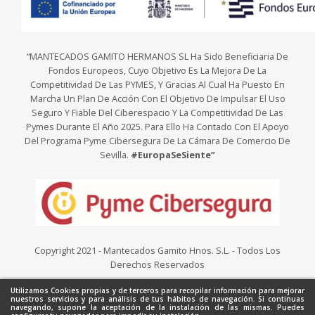
“MANTECADOS GAMITO HERMANOS SL Ha Sido Beneficiaria De
Fondos Europeos, Cuyo Objetivo Es La Mejora De La
Competitividad De Las PYMES, Y Gracias Al Cual Ha Puesto En
Marcha Un Plan De Acción Con El Objetivo De Impulsar El Uso
Seguro Y Fiable Del Ciberespacio Y La Competitividad De Las
Pymes Durante El Año 2025. Para Ello Ha Contado Con El Apoyo
Del Programa Pyme Cibersegura De La Cámara De Comercio De
Sevilla.
#EuropaSeSiente”
Copyright 2021 - Mantecados Gamito Hnos. S.L. - Todos Los
Derechos Reservados
Utilizamos Cookies propias y de terceros para recopilar información para mejorar
nuestros servicios y para análisis de tus hábitos de navegación. Si continuas
navegando, supone la aceptación de la instalación de las mismas. Puedes