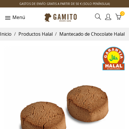
GASTOS DE ENVÍO GRATIS A PARTIR DE 50 € (SOLO PENÍNSULA)
0
Menú
Inicio
Productos Halal
Mantecado de Chocolate Halal