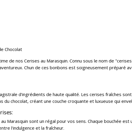
de Chocolat
ltime de nos Cerises au Marasquin. Connu sous le nom de "cerises à
s aventureux. Chun de ces bonbons est soigneusement préparé avec
istrale d'ingrédients de haute qualité. Les cerises fraîches sont 
 du chocolat, créant une couche croquante et luxueuse qui envelo
rises:
s au Marasquin sont un régal pour vos sens. Chaque bouchée est u
ntre l'indulgence et la fraîcheur.