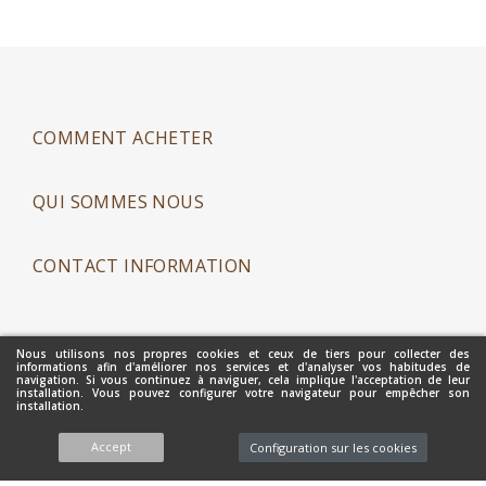
COMMENT ACHETER
QUI SOMMES NOUS
CONTACT INFORMATION
Nous utilisons nos propres cookies et ceux de tiers pour collecter des
informations afin d'améliorer nos services et d'analyser vos habitudes de
Copyright 2021 - Mantecados Gamito Hnos. S.L. - Tous Droits
navigation. Si vous continuez à naviguer, cela implique l'acceptation de leur
installation. Vous pouvez configurer votre navigateur pour empêcher son
Réservés
installation.
Accept
Configuration sur les cookies